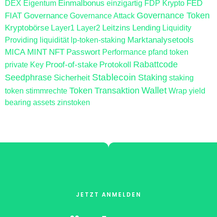
Einmalbonus
FED
DEX
Eigentum
einzigartig
FDP Krypto
FIAT
Governance
Governance Token
Governance Attack
Kryptobörse
Leitzins
Lending
Layer1
Layer2
Liquidity
Marktanalysetools
Providing
liquidität
lp-token-staking
MICA
MINT
NFT
Passwort
Performance
pfand token
Proof-of-stake
Protokoll
Rabattcode
private Key
Stablecoin
Seedphrase
Sicherheit
Staking
staking
Wallet
Token
Transaktion
token
stimmrechte
Wrap
yield
bearing assets
zinstoken
JETZT ANMELDEN