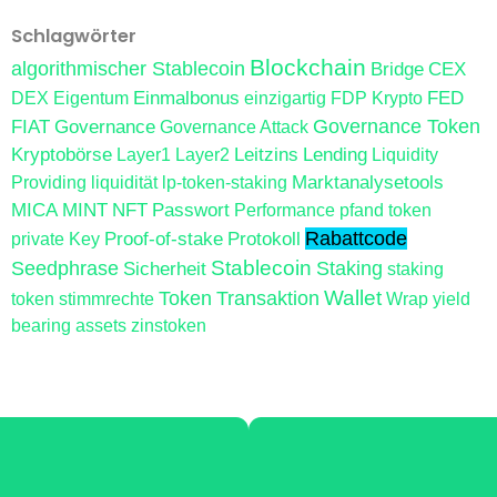
Schlagwörter
Blockchain
algorithmischer Stablecoin
Bridge
CEX
Einmalbonus
FED
DEX
Eigentum
einzigartig
FDP Krypto
FIAT
Governance
Governance Token
Governance Attack
Kryptobörse
Leitzins
Lending
Layer1
Layer2
Liquidity
Marktanalysetools
Providing
liquidität
lp-token-staking
MICA
MINT
NFT
Passwort
Performance
pfand token
Proof-of-stake
Protokoll
Rabattcode
private Key
Stablecoin
Seedphrase
Sicherheit
Staking
staking
Wallet
Token
Transaktion
token
stimmrechte
Wrap
yield
bearing assets
zinstoken