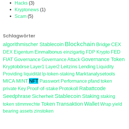
Hacks
(3)
Kryptonews
(1)
Scam
(5)
Schlagwörter
Blockchain
algorithmischer Stablecoin
Bridge
CEX
Einmalbonus
FED
DEX
Eigentum
einzigartig
FDP Krypto
FIAT
Governance
Governance Token
Governance Attack
Kryptobörse
Leitzins
Lending
Layer1
Layer2
Liquidity
Marktanalysetools
Providing
liquidität
lp-token-staking
MICA
MINT
NFT
Passwort
Performance
pfand token
Proof-of-stake
Protokoll
Rabattcode
private Key
Stablecoin
Seedphrase
Sicherheit
Staking
staking
Wallet
Token
Transaktion
token
stimmrechte
Wrap
yield
bearing assets
zinstoken