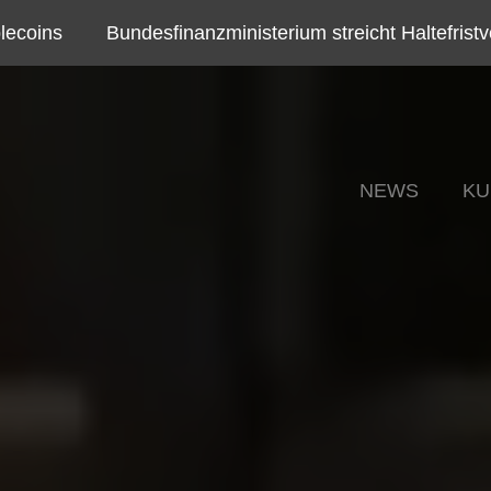
ns
Bundesfinanzministerium streicht Haltefristverlä
NEWS
KU