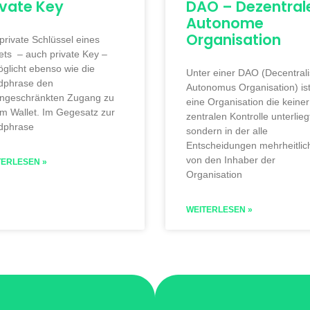
ivate Key
DAO – Dezentral
Autonome
Organisation
private Schlüssel eines
ets – auch private Key –
glicht ebenso wie die
Unter einer DAO (Decentral
dphrase den
Autonomus Organisation) is
ingeschränkten Zugang zu
eine Organisation die keiner
m Wallet. Im Gegesatz zur
zentralen Kontrolle unterlieg
dphrase
sondern in der alle
Entscheidungen mehrheitlic
von den Inhaber der
TERLESEN »
Organisation
WEITERLESEN »