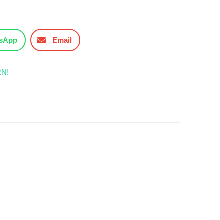
sApp
Email
N!