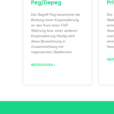
Peg/Depeg
Pr
Der Begriff Peg bezeichnet die
Der 
Bindung einer Kryptowährung
Wall
an den Kurs einer FIAT
ermö
Währung bzw. einer anderen
See
Kryptowährung.Häufig wird
une
diese Bezeichnung in
eine
Zusammenhang mit
See
sogenannten Stablecoins
WEI
WEITERLESEN »