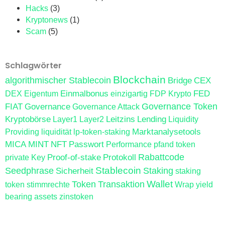
Hacks
(3)
Kryptonews
(1)
Scam
(5)
Schlagwörter
Blockchain
algorithmischer Stablecoin
Bridge
CEX
Einmalbonus
FED
DEX
Eigentum
einzigartig
FDP Krypto
FIAT
Governance
Governance Token
Governance Attack
Kryptobörse
Leitzins
Lending
Layer1
Layer2
Liquidity
Marktanalysetools
Providing
liquidität
lp-token-staking
MICA
MINT
NFT
Passwort
Performance
pfand token
Proof-of-stake
Protokoll
Rabattcode
private Key
Stablecoin
Seedphrase
Sicherheit
Staking
staking
Wallet
Token
Transaktion
token
stimmrechte
Wrap
yield
bearing assets
zinstoken