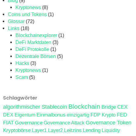
Blog
(9)
Kryptonews
(8)
Coins und Tokens
(1)
Glossar
(72)
Links
(18)
Blockchainexplorer
(1)
DeFi Marktdaten
(3)
DeFi Protokolle
(1)
Dezentrale Börsen
(5)
Hacks
(3)
Kryptonews
(1)
Scam
(5)
Schlagwörter
Blockchain
algorithmischer Stablecoin
Bridge
CEX
Einmalbonus
FED
DEX
Eigentum
einzigartig
FDP Krypto
FIAT
Governance
Governance Token
Governance Attack
Kryptobörse
Leitzins
Lending
Layer1
Layer2
Liquidity