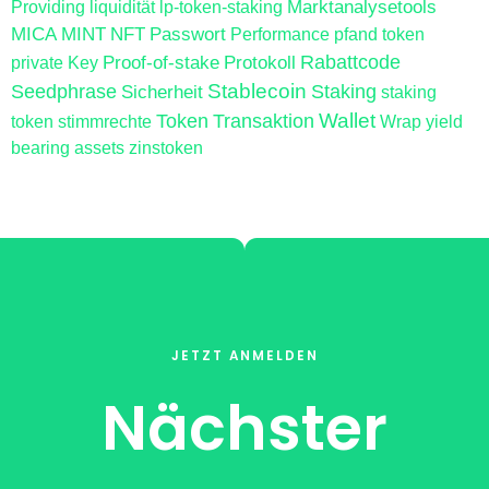
Marktanalysetools
Providing
liquidität
lp-token-staking
MICA
MINT
NFT
Passwort
Performance
pfand token
Proof-of-stake
Protokoll
Rabattcode
private Key
Stablecoin
Seedphrase
Sicherheit
Staking
staking
Wallet
Token
Transaktion
token
stimmrechte
Wrap
yield
bearing assets
zinstoken
JETZT ANMELDEN
Nächster