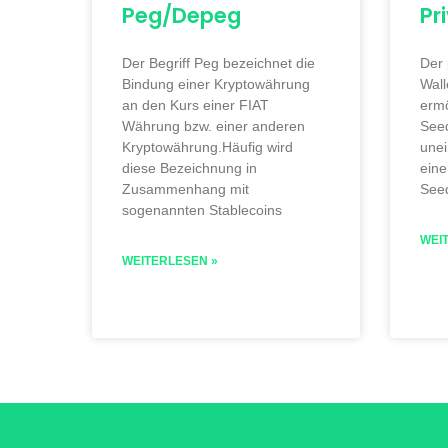
Peg/Depeg
Pr
Der Begriff Peg bezeichnet die
Der 
Bindung einer Kryptowährung
Wall
an den Kurs einer FIAT
ermö
Währung bzw. einer anderen
See
Kryptowährung.Häufig wird
une
diese Bezeichnung in
eine
Zusammenhang mit
See
sogenannten Stablecoins
WEI
WEITERLESEN »