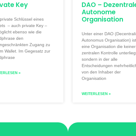
ivate Key
DAO – Dezentral
Autonome
Organisation
private Schlüssel eines
ets – auch private Key –
glicht ebenso wie die
Unter einer DAO (Decentral
dphrase den
Autonomus Organisation) is
ingeschränkten Zugang zu
eine Organisation die keiner
m Wallet. Im Gegesatz zur
zentralen Kontrolle unterlieg
dphrase
sondern in der alle
Entscheidungen mehrheitlic
von den Inhaber der
TERLESEN »
Organisation
WEITERLESEN »