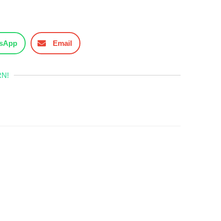
sApp
Email
N!