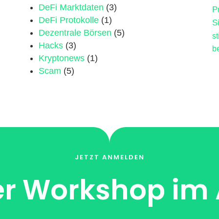
DeFi Marktdaten
(3)
P
DeFi Protokolle
(1)
S
Dezentrale Börsen
(5)
s
Hacks
(3)
b
Kryptonews
(1)
Scam
(5)
JETZT ANMELDEN
r Workshop im