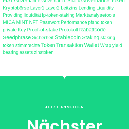
FIAT
Governance
Governance Token
Governance Attack
Kryptobörse
Leitzins
Lending
Layer1
Layer2
Liquidity
Marktanalysetools
Providing
liquidität
lp-token-staking
MICA
MINT
NFT
Passwort
Performance
pfand token
Proof-of-stake
Protokoll
Rabattcode
private Key
Stablecoin
Seedphrase
Sicherheit
Staking
staking
Wallet
Token
Transaktion
token
stimmrechte
Wrap
yield
bearing assets
zinstoken
JETZT ANMELDEN
Nächster