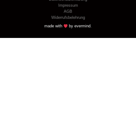
Impressum
AGB
Widerrufsbelehrung
made with
by
evermind
.