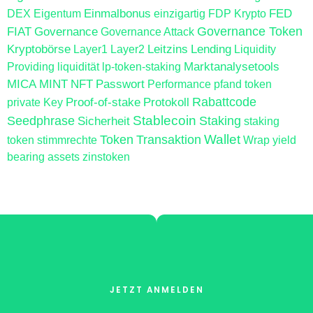
Einmalbonus
FED
DEX
Eigentum
einzigartig
FDP Krypto
FIAT
Governance
Governance Token
Governance Attack
Kryptobörse
Leitzins
Lending
Layer1
Layer2
Liquidity
Marktanalysetools
Providing
liquidität
lp-token-staking
MICA
MINT
NFT
Passwort
Performance
pfand token
Proof-of-stake
Protokoll
Rabattcode
private Key
Stablecoin
Seedphrase
Sicherheit
Staking
staking
Wallet
Token
Transaktion
token
stimmrechte
Wrap
yield
bearing assets
zinstoken
JETZT ANMELDEN