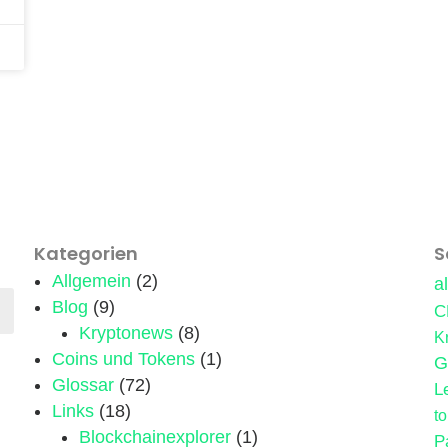
Kategorien
S
Allgemein
(2)
a
Blog
(9)
C
Kryptonews
(8)
K
Coins und Tokens
(1)
G
Glossar
(72)
L
Links
(18)
t
Blockchainexplorer
(1)
P