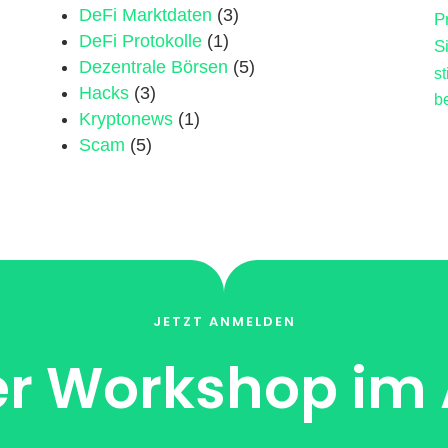
DeFi Marktdaten
(3)
P
DeFi Protokolle
(1)
S
Dezentrale Börsen
(5)
s
Hacks
(3)
b
Kryptonews
(1)
Scam
(5)
JETZT ANMELDEN
r Workshop im