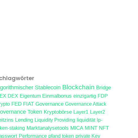
chlagwörter
Blockchain
lgorithmischer Stablecoin
Bridge
EX
Einmalbonus
DEX
Eigentum
einzigartig
FDP
FED
FIAT
Governance
rypto
Governance Attack
overnance Token
Kryptobörse
Layer1
Layer2
eitzins
Lending
Liquidity Providing
liquidität
lp-
Marktanalysetools
MICA
MINT
NFT
oken-staking
asswort
Performance
pfand token
private Key