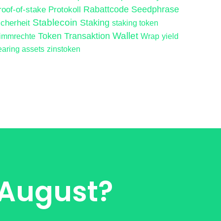
roof-of-stake
Protokoll
Rabattcode
Seedphrase
Stablecoin
icherheit
Staking
staking token
Wallet
Token
Transaktion
timmrechte
Wrap
yield
earing assets
zinstoken
 August?