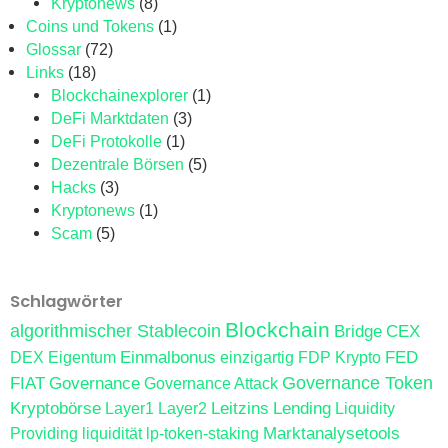
Kryptonews
(8)
Coins und Tokens
(1)
Glossar
(72)
Links
(18)
Blockchainexplorer
(1)
DeFi Marktdaten
(3)
DeFi Protokolle
(1)
Dezentrale Börsen
(5)
Hacks
(3)
Kryptonews
(1)
Scam
(5)
Schlagwörter
Blockchain
algorithmischer Stablecoin
Bridge
CEX
Einmalbonus
FED
DEX
Eigentum
einzigartig
FDP Krypto
FIAT
Governance
Governance Token
Governance Attack
Kryptobörse
Leitzins
Lending
Layer1
Layer2
Liquidity
Marktanalysetools
Providing
liquidität
lp-token-staking