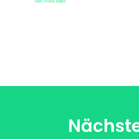
DeFi Pulse Index
Nächste