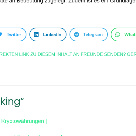
atte an Bedeutung zugelegt. Zudem ist es ein Grundlage 
Twitter
LinkedIn
Telegram
What
IREKTEN LINK ZU DIESEM INHALT AN FREUNDE SENDEN? GER
king“
f Kryptowährungen |