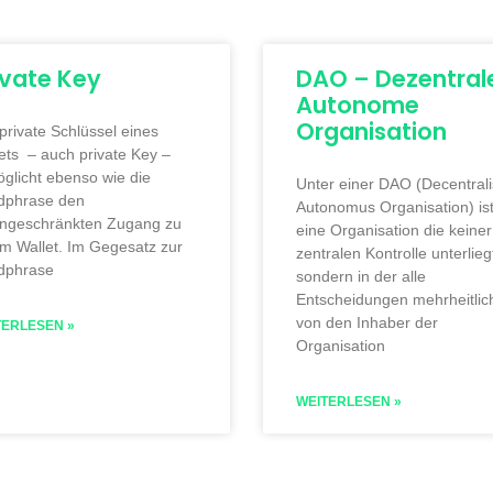
ivate Key
DAO – Dezentral
Autonome
Organisation
private Schlüssel eines
ets – auch private Key –
glicht ebenso wie die
Unter einer DAO (Decentral
dphrase den
Autonomus Organisation) is
ingeschränkten Zugang zu
eine Organisation die keiner
m Wallet. Im Gegesatz zur
zentralen Kontrolle unterlieg
dphrase
sondern in der alle
Entscheidungen mehrheitlic
von den Inhaber der
TERLESEN »
Organisation
WEITERLESEN »