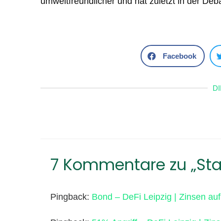
umweltfreundlicher und hat zuletzt in der Deb
Facebook
D
7 Kommentare zu „Sta
Pingback:
Bond – DeFi Leipzig | Zinsen au