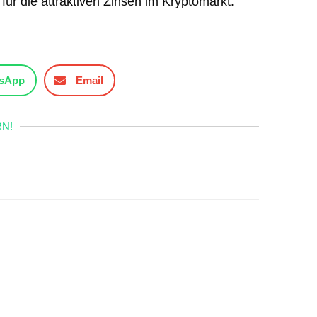
für die attraktiven Zinsen im Kryptomarkt.
sApp
Email
N!