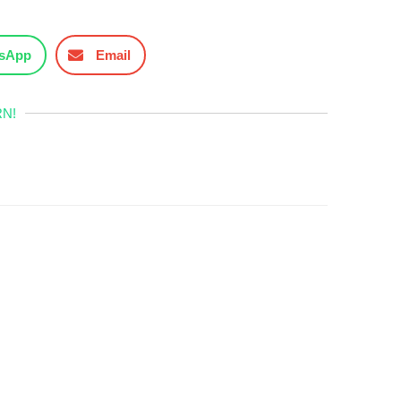
sApp
Email
N!