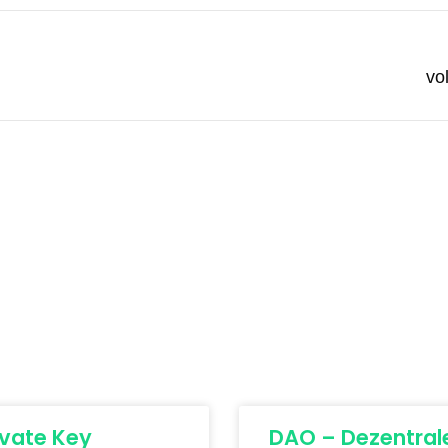
vo
ivate Key
DAO – Dezentral