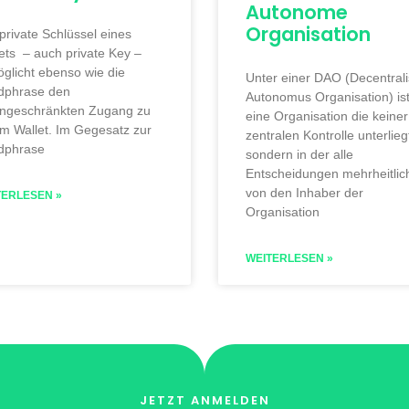
Autonome
Organisation
private Schlüssel eines
ets – auch private Key –
glicht ebenso wie die
Unter einer DAO (Decentral
dphrase den
Autonomus Organisation) is
ingeschränkten Zugang zu
eine Organisation die keiner
m Wallet. Im Gegesatz zur
zentralen Kontrolle unterlieg
dphrase
sondern in der alle
Entscheidungen mehrheitlic
von den Inhaber der
TERLESEN »
Organisation
WEITERLESEN »
JETZT ANMELDEN